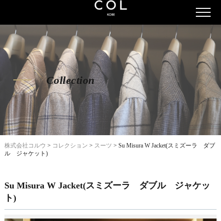
Collection
株式会社コルウ
>
コレクション
>
スーツ
>
Su Misura W Jacket(スミズーラ ダブ
ル ジャケット)
Su Misura W Jacket(スミズーラ ダブル ジャケッ
ト)