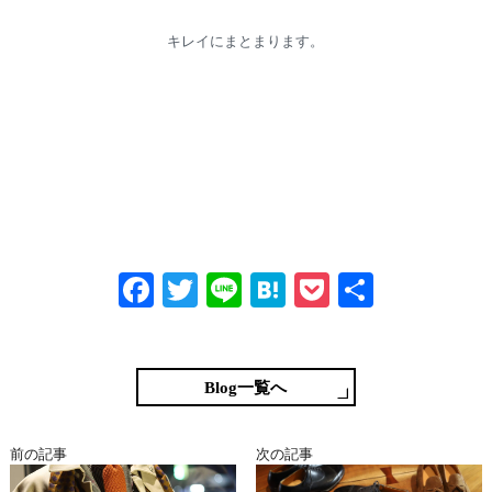
キレイにまとまります。
Fa
T
Li
H
P
共
ce
wi
ne
at
oc
有
bo
tte
en
ke
ok
r
a
t
Blog一覧へ
前の記事
次の記事