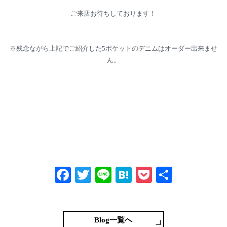
ご来店お待ちしております！
※残念ながら上記でご紹介した5ポケットのデニムはオーダー出来ませ
ん。
Fa
T
Li
H
P
共
ce
wi
ne
at
oc
有
bo
tte
en
ke
ok
r
a
t
Blog一覧へ