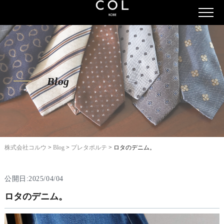
Blog
株式会社コルウ
>
Blog
>
プレタポルテ
>
ロタのデニム。
公開日:2025/04/04
ロタのデニム。