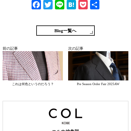
Fa
T
Li
H
P
共
ce
wi
ne
at
oc
有
bo
tte
en
ke
ok
r
a
t
Blog一覧へ
前の記事
次の記事
これは何色というのだろう？
Pre Season Order Fair 2025AW