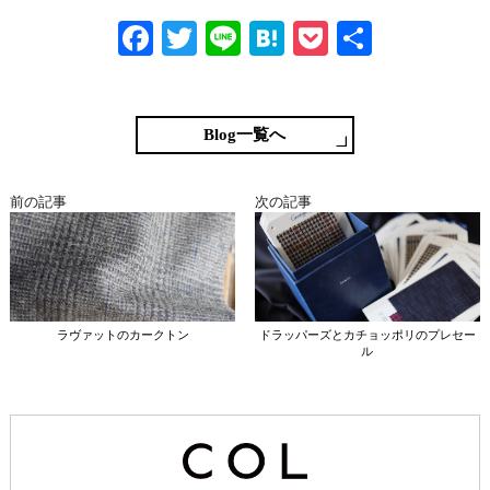
Fa
T
Li
H
P
共
ce
wi
ne
at
oc
有
bo
tte
en
ke
ok
r
a
t
Blog一覧へ
前の記事
次の記事
ラヴァットのカークトン
ドラッパーズとカチョッポリのプレセー
ル