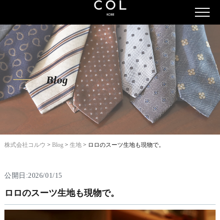
Blog
株式会社コルウ
>
Blog
>
生地
>
ロロのスーツ生地も現物で。
公開日:2026/01/15
ロロのスーツ生地も現物で。