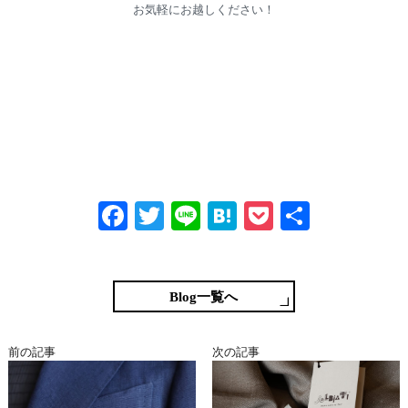
お気軽にお越しください！
Fa
T
Li
H
P
共
ce
wi
ne
at
oc
有
bo
tte
en
ke
ok
r
a
t
Blog一覧へ
前の記事
次の記事