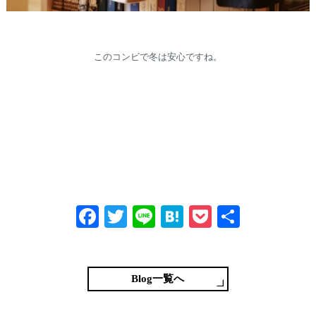
このコンビで冬は安心ですね。
Fa
T
Li
H
P
共
ce
wi
ne
at
oc
有
bo
tte
en
ke
ok
r
a
t
Blog一覧へ