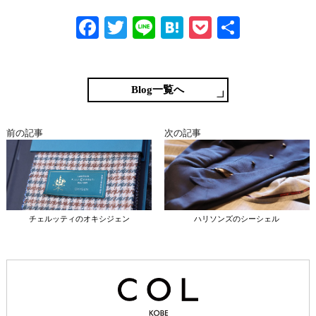
Fa
T
Li
H
P
共
ce
wi
ne
at
oc
有
bo
tte
en
ke
ok
r
a
t
Blog一覧へ
前の記事
次の記事
チェルッティのオキシジェン
ハリソンズのシーシェル