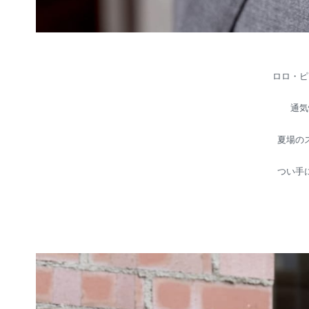
ロロ・ピ
通気
夏場の
つい手