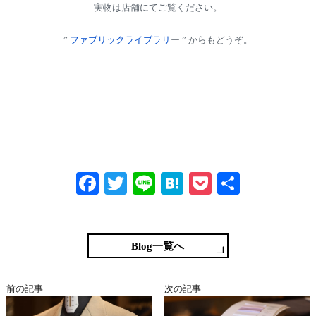
実物は店舗にてご覧ください。
”
ファブリックライブラリ
ー ” からもどうぞ。
Fa
T
Li
H
P
共
ce
wi
ne
at
oc
有
bo
tte
en
ke
ok
r
a
t
Blog一覧へ
前の記事
次の記事