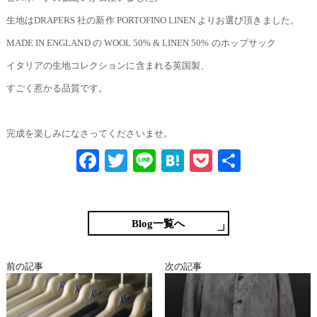
生地はDRAPERS 社の新作 PORTOFINO LINEN よりお選び頂きました。
MADE IN ENGLAND の WOOL 50% & LINEN 50% のホップサック
イタリアの生地コレクションに含まれる英国製、
すごく惹かる品質です。
完成を楽しみになさってくださいませ。
Fa
T
Li
H
P
共
ce
wi
ne
at
oc
有
bo
tte
en
ke
ok
r
a
t
Blog一覧へ
前の記事
次の記事