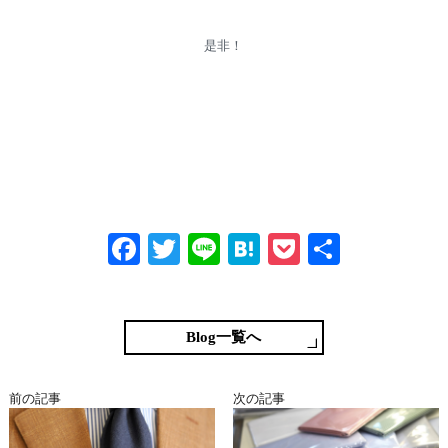
是非！
Fa
T
Li
H
P
共
ce
wi
ne
at
oc
有
bo
tte
en
ke
ok
r
a
t
Blog一覧へ
前の記事
次の記事