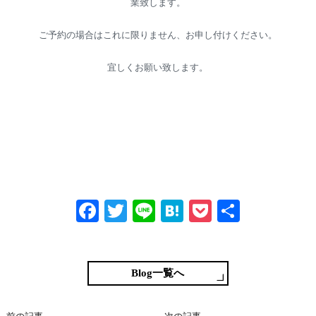
業致します。
ご予約の場合はこれに限りません、お申し付けください。
宜しくお願い致します。
Fa
T
Li
H
P
共
ce
wi
ne
at
oc
有
bo
tte
en
ke
ok
r
a
t
Blog一覧へ