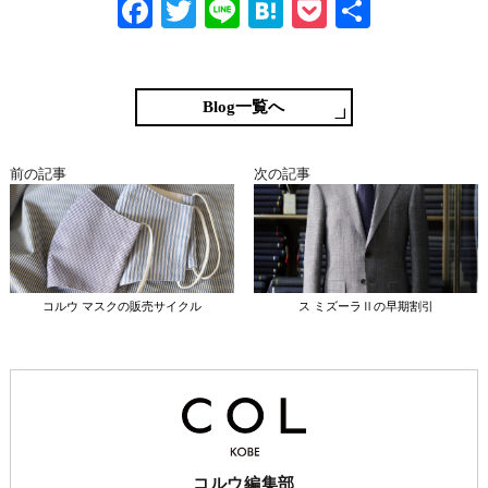
Fa
T
Li
H
P
共
ce
wi
ne
at
oc
有
bo
tte
en
ke
ok
r
a
t
Blog一覧へ
前の記事
次の記事
コルウ マスクの販売サイクル
ス ミズーラⅡの早期割引
コルウ編集部