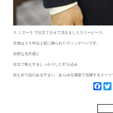
ス ミズーラ で仕立てさせて頂きましたスリーピース、
生地は３５年以上前に織られたヴィンテージです。
自然な光沢感と
仕立て映えするしっかりした打ち込み
控えめで品のある佇まい、あらゆる場面で活躍するスーツ
Fa
ce
bo
ok