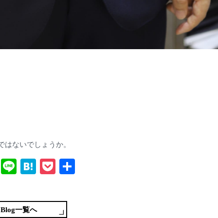
ではないでしょうか。
T
Li
H
P
共
wi
ne
at
oc
有
tte
en
ke
r
a
t
Blog一覧へ