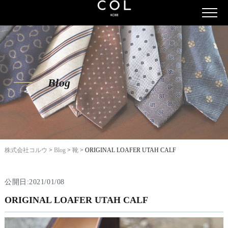
Blog
株式会社コルウ
>
Blog
>
靴
>
ORIGINAL LOAFER UTAH CALF
公開日:2021/01/08
ORIGINAL LOAFER UTAH CALF