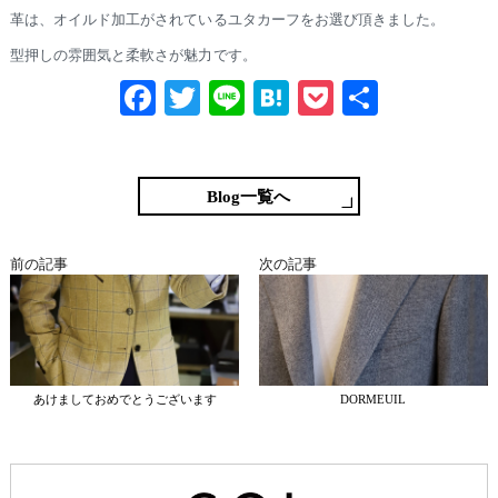
革は、オイルド加工がされているユタカーフをお選び頂きました。
型押しの雰囲気と柔軟さが魅力です。
Fa
T
Li
H
P
共
ce
wi
ne
at
oc
有
bo
tte
en
ke
ok
r
a
t
Blog一覧へ
前の記事
次の記事
あけましておめでとうございます
DORMEUIL