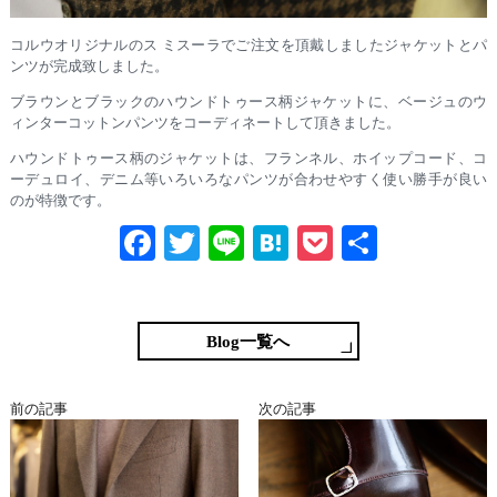
コルウオリジナルのス ミスーラでご注文を頂戴しましたジャケットとパ
ンツが完成致しました。
ブラウンとブラックのハウンドトゥース柄ジャケットに、ベージュのウ
ィンターコットンパンツをコーディネートして頂きました。
ハウンドトゥース柄のジャケットは、フランネル、ホイップコード、コ
ーデュロイ、デニム等いろいろなパンツが合わせやすく使い勝手が良い
のが特徴です。
Fa
T
Li
H
P
共
ce
wi
ne
at
oc
有
bo
tte
en
ke
ok
r
a
t
Blog一覧へ
前の記事
次の記事