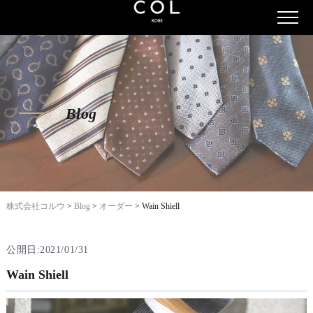
Blog
株式会社コルウ
>
Blog
>
オーダー
>
Wain Shiell
公開日:2021/01/31
Wain Shiell