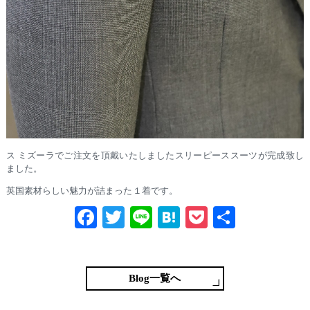
ス ミズーラでご注文を頂戴いたしましたスリーピーススーツが完成致し
ました。
英国素材らしい魅力が詰まった１着です。
Fa
T
Li
H
P
共
ce
wi
ne
at
oc
有
bo
tte
en
ke
ok
r
a
t
Blog一覧へ