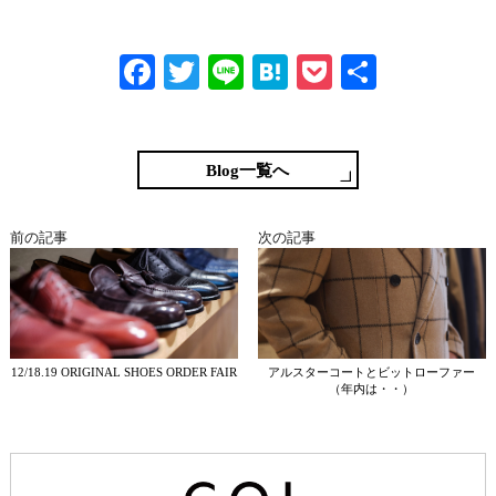
Fa
T
Li
H
P
共
ce
wi
ne
at
oc
有
bo
tte
en
ke
ok
r
a
t
Blog一覧へ
前の記事
次の記事
12/18.19 ORIGINAL SHOES ORDER FAIR
アルスターコートとビットローファー
（年内は・・）