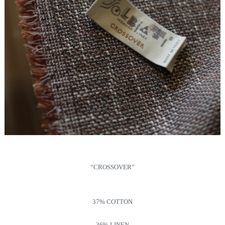
“CROSSOVER”
37% COTTON
36% LINEN