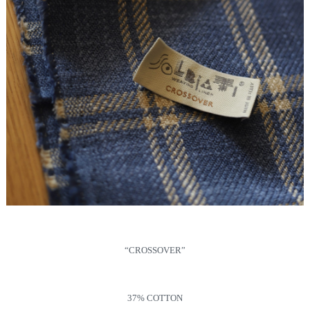
“CROSSOVER”
37% COTTON