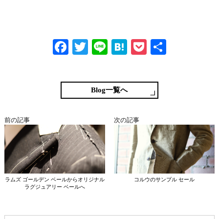
Fa
T
Li
H
P
共
ce
wi
ne
at
oc
有
bo
tte
en
ke
ok
r
a
t
Blog一覧へ
前の記事
次の記事
ラムズ ゴールデン ベールからオリジナル
コルウのサンプル セール
ラグジュアリー ベールへ