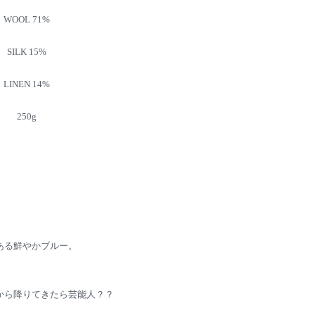
WOOL 71%
SILK 15%
LINEN 14%
250g
ある鮮やかブルー。
から降りてきたら芸能人？？