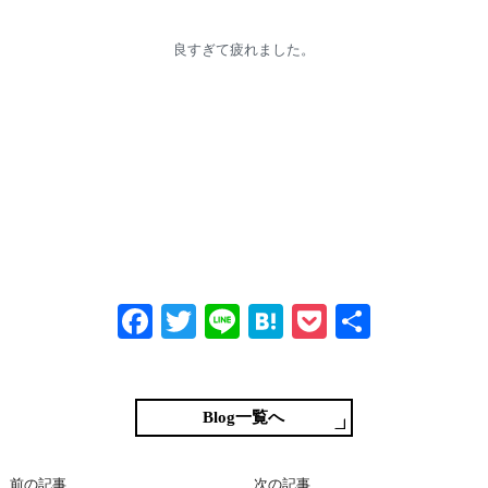
良すぎて疲れました。
Fa
T
Li
H
P
共
ce
wi
ne
at
oc
有
bo
tte
en
ke
ok
r
a
t
Blog一覧へ
前の記事
次の記事