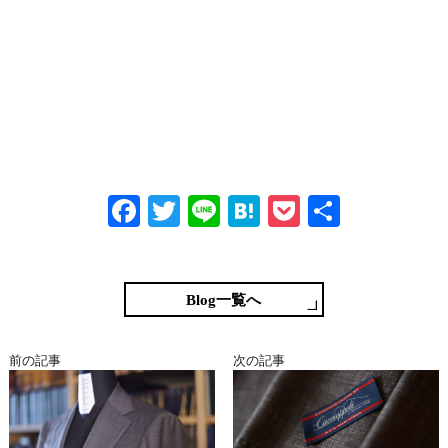
Fa
T
Li
H
P
共
ce
wi
ne
at
oc
有
bo
tte
en
ke
ok
r
a
t
Blog一覧へ
前の記事
次の記事