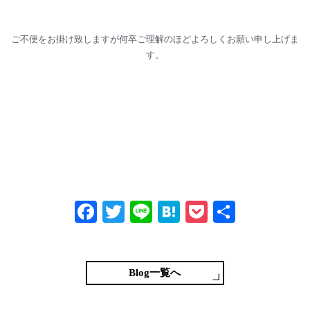
ご不便をお掛け致しますが何卒ご理解のほどよろしくお願い申し上げま
す。
Fa
T
Li
H
P
共
ce
wi
ne
at
oc
有
bo
tte
en
ke
ok
r
a
t
Blog一覧へ