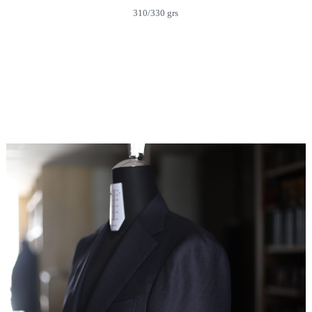
310/330 grs