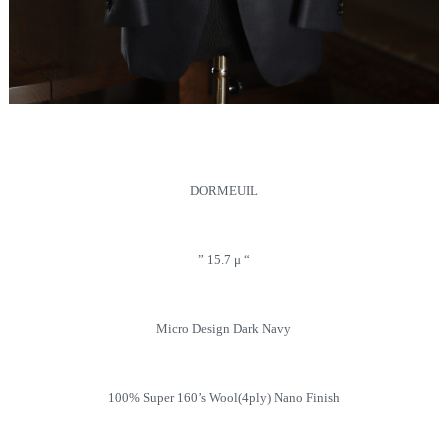
DORMEUIL
” 15.7 μ “
Micro Design Dark Navy
100% Super 160’s Wool(4ply) Nano Finish