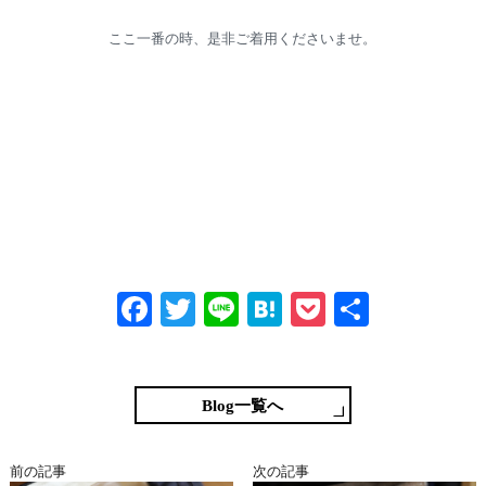
ここ一番の時、是非ご着用くださいませ。
Fa
T
Li
H
P
共
ce
wi
ne
at
oc
有
bo
tte
en
ke
ok
r
a
t
Blog一覧へ
前の記事
次の記事