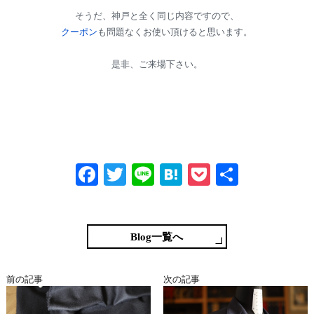
そうだ、神戸と全く同じ内容ですので、
クーポン
も問題なくお使い頂けると思います。
是非、ご来場下さい。
Fa
T
Li
H
P
共
ce
wi
ne
at
oc
有
bo
tte
en
ke
ok
r
a
t
Blog一覧へ
前の記事
次の記事