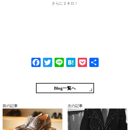
さらに２キロ！
Fa
T
Li
H
P
共
ce
wi
ne
at
oc
有
bo
tte
en
ke
ok
r
a
t
Blog一覧へ
前の記事
次の記事