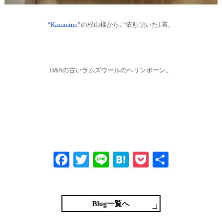
“Kazamino”
の杉山様からご依頼頂いた1着。
H&Sの古いラムズウールのヘリンボーン。
Fa
T
Li
H
P
共
ce
wi
ne
at
oc
有
bo
tte
en
ke
ok
r
a
t
Blog一覧へ