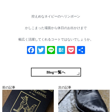
控えめなネイビーのヘリンボーン
かしこまった場面から休日のお出かけまで
幅広く活躍してくれるコートではないでしょうか。
Fa
T
Li
H
P
共
ce
wi
ne
at
oc
有
bo
tte
en
ke
ok
r
a
t
Blog一覧へ
前の記事
次の記事