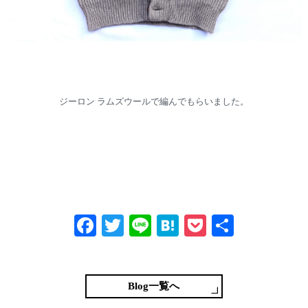
ジーロン ラムズウールで編んでもらいました。
Fa
T
Li
H
P
共
ce
wi
ne
at
oc
有
bo
tte
en
ke
ok
r
a
t
Blog一覧へ