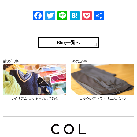
Fa
T
Li
H
P
共
ce
wi
ne
at
oc
有
bo
tte
en
ke
ok
r
a
t
Blog一覧へ
前の記事
次の記事
ウイリアム ロッキーのご予約会
コルウのアッラトリエのパンツ