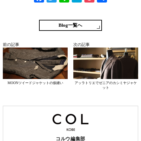
ce
wi
ne
at
oc
有
bo
tte
en
ke
ok
r
a
t
Blog一覧へ
前の記事
次の記事
MOONツイードジャケットの仮縫い
アッラトリエでゼニアのカシミヤジャケ
ット
コルウ編集部