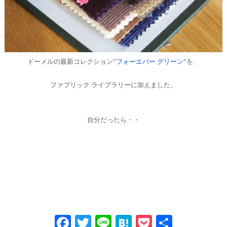
ドーメルの最新コレクション
”フォーエバー グリーン”
を、
ファブリック ライブラリーに加えました。
自分だったら・・
Fa
T
Li
H
P
共