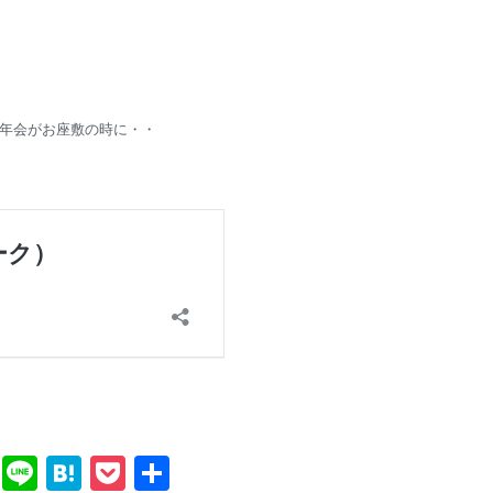
年会がお座敷の時に・・
T
Li
H
P
共