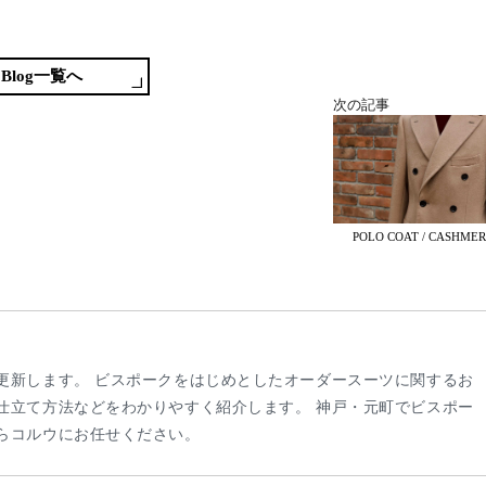
wi
ne
at
oc
有
tte
en
ke
r
a
t
Blog一覧へ
次の記事
POLO COAT / CASHMER
更新します。 ビスポークをはじめとしたオーダースーツに関するお
仕立て方法などをわかりやすく紹介します。 神戸・元町でビスポー
らコルウにお任せください。