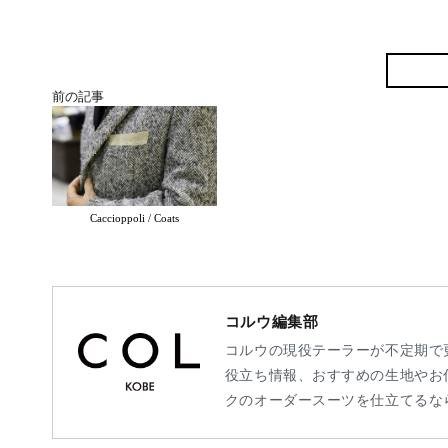
ce
bo
ok
前の記事
Caccioppoli / Coats
コルウ編集部
コルウの現役テーラーが不定期で
役立ち情報、おすすめの生地やお
クのオーダースーツを仕立てるな