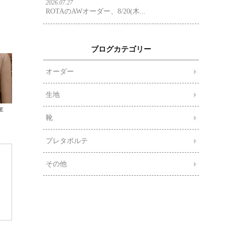
2026.07.27
ROTAのAWオーダー、8/20(木...
ブログカテゴリー
オーダー
生地
E
靴
プレタポルテ
その他