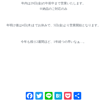
年内は29日(金)の午前中まで営業いたします。
※納品のご対応のみ
年明け後は4日(木)までお休みで、5日(金)より営業開始となります。
今年も残り2週間ほど、1年経つの早いなぁ…。
Fa
T
Li
H
P
共
ce
wi
ne
at
oc
有