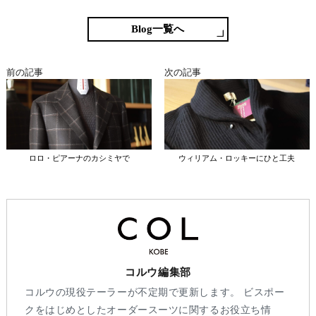
bo
tte
en
ke
ok
r
a
t
Blog一覧へ
前の記事
次の記事
ロロ・ピアーナのカシミヤで
ウィリアム・ロッキーにひと工夫
コルウ編集部
コルウの現役テーラーが不定期で更新します。 ビスポー
クをはじめとしたオーダースーツに関するお役立ち情