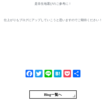
是非生地選びのご参考に！
仕上がりもブログにアップしていこうと思いますのでご期待ください！
Fa
T
Li
H
P
共
ce
wi
ne
at
oc
有
bo
tte
en
ke
ok
r
a
t
Blog一覧へ