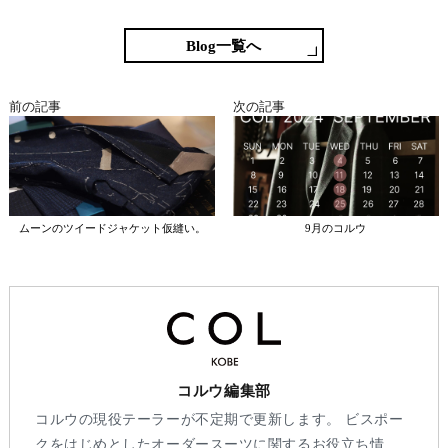
bo
tte
en
ke
ok
r
a
t
Blog一覧へ
前の記事
次の記事
ムーンのツイードジャケット仮縫い。
9月のコルウ
コルウ編集部
コルウの現役テーラーが不定期で更新します。 ビスポー
クをはじめとしたオーダースーツに関するお役立ち情