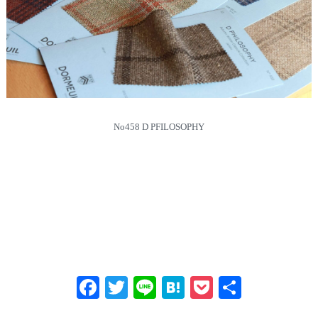
No458 D PFILOSOPHY
Fa
T
Li
H
P
共
ce
wi
ne
at
oc
有