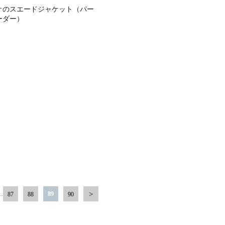
オのスエードジャケット（パー
ーダー）
…
89
87
88
90