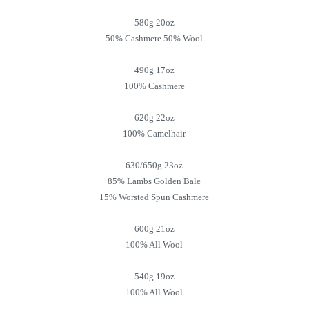
580g 20oz
50% Cashmere 50% Wool
490g 17oz
100% Cashmere
620g 22oz
100% Camelhair
630/650g 23oz
85% Lambs Golden Bale
15% Worsted Spun Cashmere
600g 21oz
100% All Wool
540g 19oz
100% All Wool