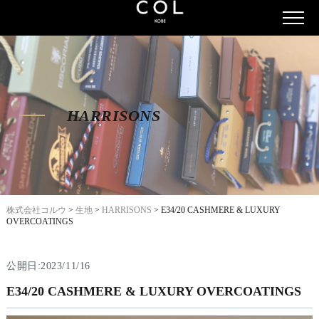
HARRISONS
株式会社コルウ
>
生地
>
HARRISONS
>
E34/20 CASHMERE & LUXURY
OVERCOATINGS
公開日:2023/11/16
E34/20 CASHMERE & LUXURY OVERCOATINGS