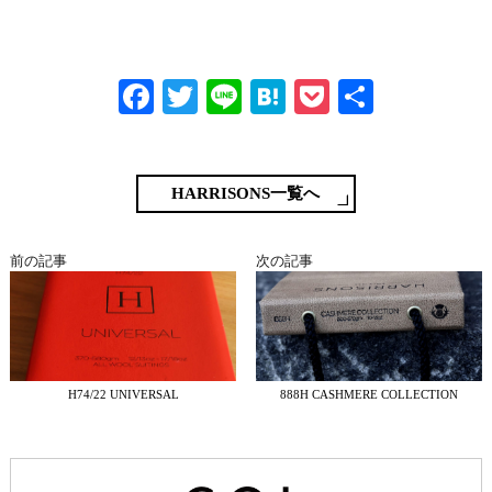
Fa
T
Li
H
P
共
ce
wi
ne
at
oc
有
bo
tte
en
ke
ok
r
a
t
HARRISONS一覧へ
前の記事
次の記事
H74/22 UNIVERSAL
888H CASHMERE COLLECTION