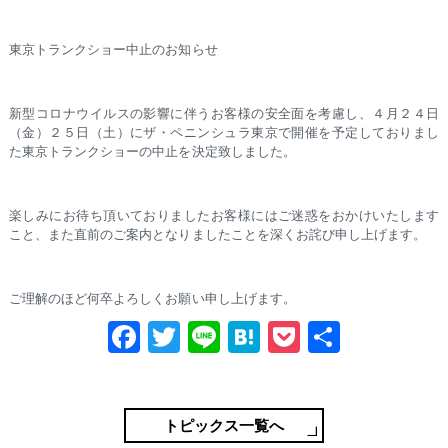
東京トランクショー中止のお知らせ
新型コロナウイルスの影響に伴うお客様の安全面を考慮し、４月２４日
（金）２５日（土）にザ・ペニンシュラ東京で開催を予定しておりまし
た東京トランクショーの中止を決定致しました。
楽しみにお待ち頂いておりましたお客様にはご迷惑をおかけいたします
こと、また直前のご案内となりましたことを深くお詫び申し上げます。
ご理解のほど何卒よろしくお願い申し上げます。
Fa
T
Li
H
P
共
ce
wi
ne
at
oc
有
bo
tte
en
ke
ok
r
a
t
トピックス一覧へ