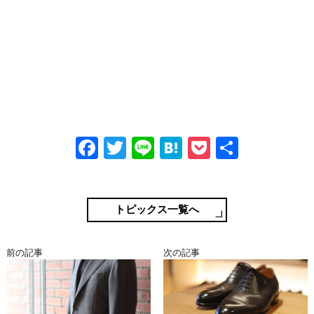
Fa
T
Li
H
P
共
ce
wi
ne
at
oc
有
bo
tte
en
ke
ok
r
a
t
トピックス一覧へ
前の記事
次の記事