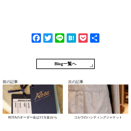
Fa
T
Li
H
P
共
ce
wi
ne
at
oc
有
bo
tte
en
ke
ok
r
a
t
Blog一覧へ
前の記事
次の記事
ROTAのオーダー会は3/13(金)から
コルウのハンティングジャケット