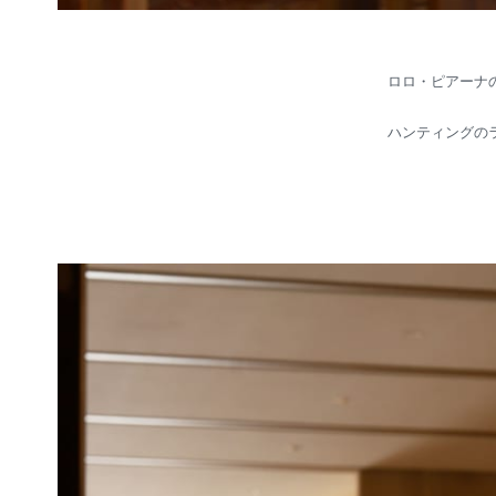
ロロ・ピアーナ
ハンティングの