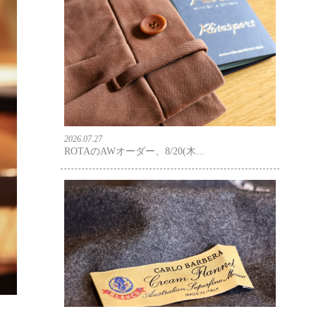
2026.07.27
ROTAのAWオーダー、8/20(木...