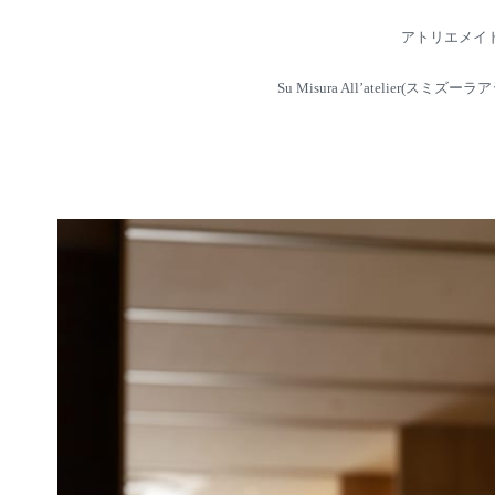
アトリエメイ
Su Misura All’atelie