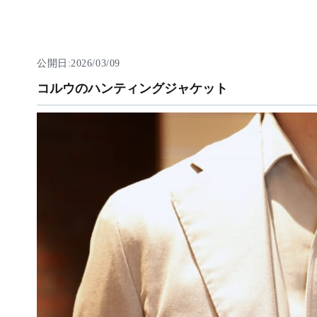
公開日:2026/03/09
コルウのハンティングジャケット