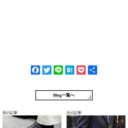
Fa
T
Li
H
P
共
ce
wi
ne
at
oc
有
bo
tte
en
ke
ok
r
a
t
Blog一覧へ
前の記事
次の記事