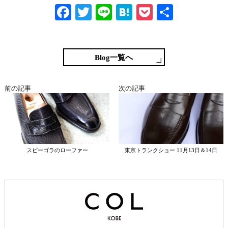
Fa
T
Li
H
P
共
ce
wi
ne
at
oc
有
bo
tte
en
ke
ok
r
a
t
Blog一覧へ
前の記事
次の記事
スピーゴラのローファー
東京トランクショー 11月13日＆14日