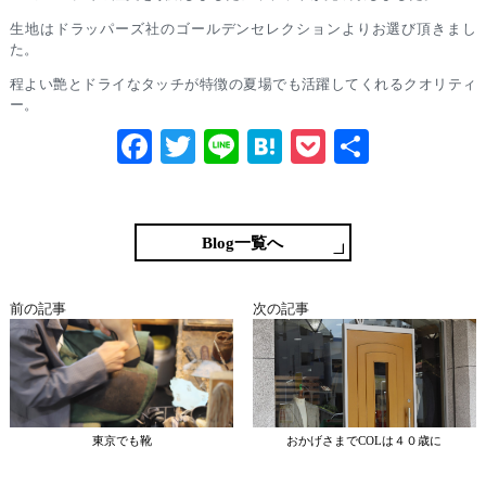
生地はドラッパーズ社のゴールデンセレクションよりお選び頂きまし
た。
程よい艶とドライなタッチが特徴の夏場でも活躍してくれるクオリティ
ー。
Fa
T
Li
H
P
共
ce
wi
ne
at
oc
有
bo
tte
en
ke
ok
r
a
t
Blog一覧へ
前の記事
次の記事
東京でも靴
おかげさまでCOLは４０歳に