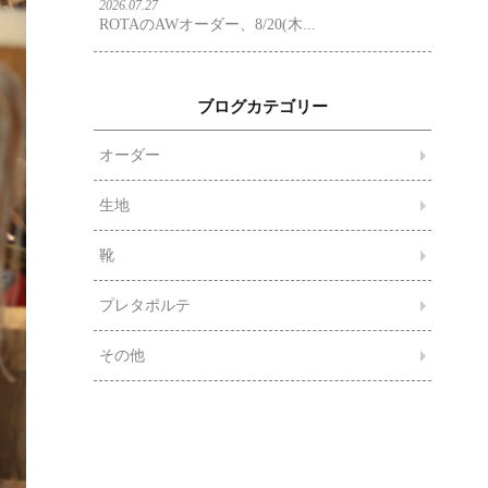
2026.07.27
ROTAのAWオーダー、8/20(木...
ブログカテゴリー
オーダー
生地
靴
プレタポルテ
その他