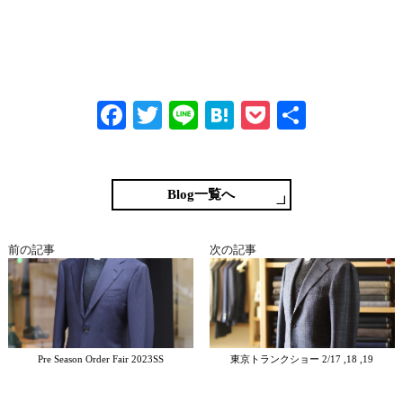
Fa
T
Li
H
P
共
ce
wi
ne
at
oc
有
bo
tte
en
ke
ok
r
a
t
Blog一覧へ
前の記事
次の記事
Pre Season Order Fair 2023SS
東京トランクショー 2/17 ,18 ,19