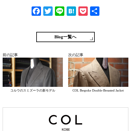
Fa
T
Li
H
P
共
ce
wi
ne
at
oc
有
bo
tte
en
ke
ok
r
a
t
Blog一覧へ
前の記事
次の記事
コルウのスミズーラの新モデル
COL Bespoke Double-Breasted Jacket