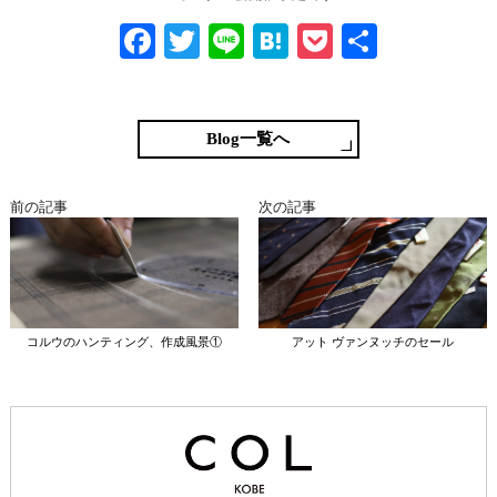
Fa
T
Li
H
P
共
ce
wi
ne
at
oc
有
bo
tte
en
ke
ok
r
a
t
Blog一覧へ
前の記事
次の記事
コルウのハンティング、作成風景①
アット ヴァンヌッチのセール