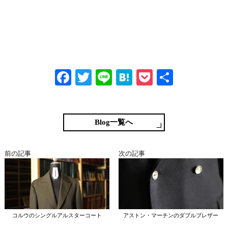
Fa
T
Li
H
P
共
ce
wi
ne
at
oc
有
bo
tte
en
ke
ok
r
a
t
Blog一覧へ
前の記事
次の記事
コルウのシングルアルスターコート
アストン・マーチンのダブルブレザー